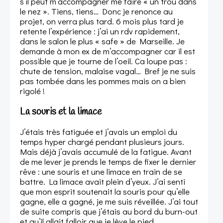
s’il peut m’accompagner me faire « un trou dans
le nez ». Tiens, tiens… Donc je renonce au
projet, on verra plus tard. 6 mois plus tard je
retente l’expérience : j’ai un rdv rapidement,
dans le salon le plus « safe » de Marseille. Je
demande à mon ex de m’accompagner car il est
possible que je tourne de l’oeil. Ca loupe pas :
chute de tension, malaise vagal… Bref je ne suis
pas tombée dans les pommes mais on a bien
rigolé !
La souris et la limace
J’étais très fatiguée et j’avais un emploi du
temps hyper chargé pendant plusieurs jours.
Mais déjà j’avais accumulé de la fatigue. Avant
de me lever je prends le temps de fixer le dernier
rêve : une souris et une limace en train de se
battre. La limace avait plein d’yeux. J’ai senti
que mon esprit soutenait la souris pour qu’elle
gagne, elle a gagné, je me suis réveillée. J’ai tout
de suite compris que j’étais au bord du burn-out
et qu’il allait falloir que je lève le pied